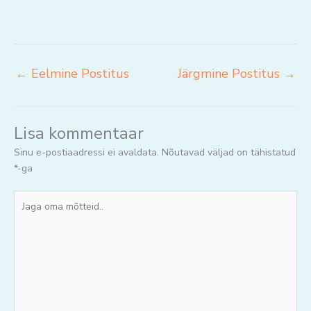
←
Eelmine Postitus
Järgmine Postitus
→
Lisa kommentaar
Sinu e-postiaadressi ei avaldata.
Nõutavad väljad on tähistatud
*
-ga
Jaga
oma
mõtteid..