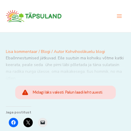
Skip
to
content
Lisa kommentaar
/
Blogi
/ Autor
Kohvihoolikuelu blogi
Ebaõnnestumised jätkuvad. Eile suutsin ma kohviku võtme katki
keerata, peale seda ühe pirni läbi põletada ja täna sulatasin
ma radika nurga ülesse, oma maikakesega. Ilus hommik, no ma
ütlen.
Midagi läks valesti. Palun laadi leht uuesti.
Jaga postitust