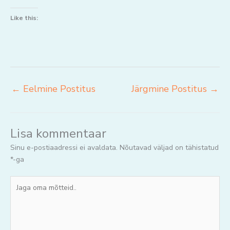
Like this:
←
Eelmine Postitus
Järgmine Postitus
→
Lisa kommentaar
Sinu e-postiaadressi ei avaldata.
Nõutavad väljad on tähistatud
*
-ga
Jaga
oma
mõtteid..