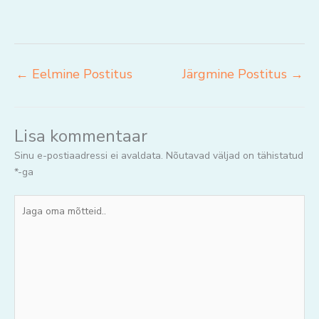
←
Eelmine Postitus
Järgmine Postitus
→
Lisa kommentaar
Sinu e-postiaadressi ei avaldata.
Nõutavad väljad on tähistatud
*
-ga
Jaga
oma
mõtteid..