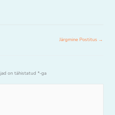
Järgmine Postitus
→
jad on tähistatud
*
-ga