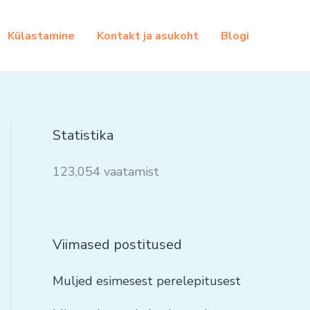
Külastamine
Kontakt ja asukoht
Blogi
Statistika
123,054 vaatamist
Viimased postitused
Muljed esimesest perelepitusest