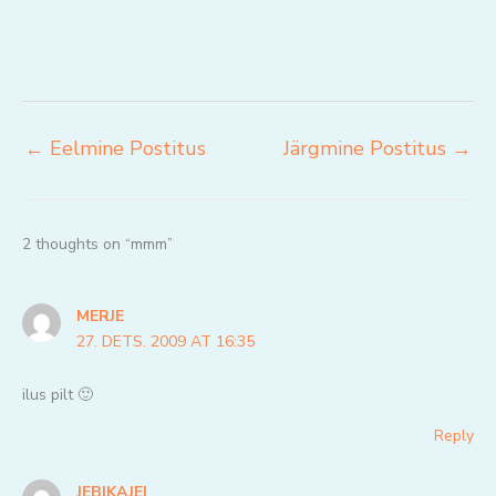
←
Eelmine Postitus
Järgmine Postitus
→
2 thoughts on “mmm”
MERJE
27. DETS. 2009 AT 16:35
ilus pilt 🙂
Reply
JEBIKAJEI