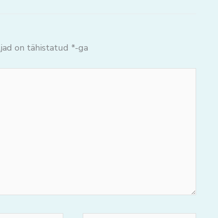
jad on tähistatud
*
-ga