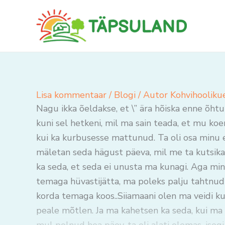
Skip
to
content
Lisa kommentaar
/
Blogi
/ Autor
Kohvihooliku
Nagu ikka õeldakse, et \” ära hõiska enne õhtut\
kuni sel hetkeni, mil ma sain teada, et mu ko
kui ka kurbusesse mattunud. Ta oli osa minu e
mäletan seda hägust päeva, mil me ta kutsika
ka seda, et seda ei unusta ma kunagi. Aga mind
temaga hüvastijätta, ma poleks palju tahtnud 
korda temaga koos..Siiamaani olen ma veidi kurb
peale mõtlen. Ja ma kahetsen ka seda, kui ma 