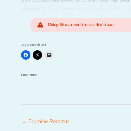
mul polnud hea päev, ta oli alati olemas, isegi 
minuga, ta istus koos minuga, ta tegi kõike –
Midagi läks valesti. Palun laadi leht uuesti.
Jaga postitust
Like this:
←
Eelmine Postitus