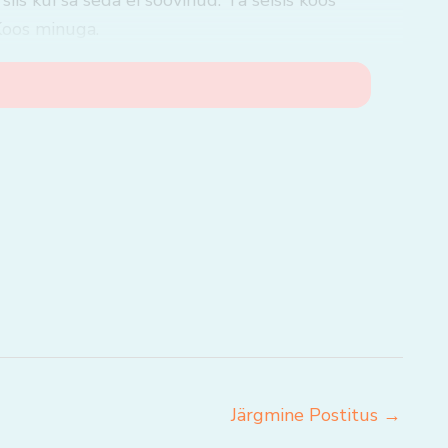
siis kui sa seda ei soovinud. Ta seisis koos
 Koos minuga.
Järgmine Postitus
→