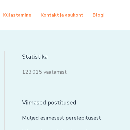
Külastamine
Kontakt ja asukoht
Blogi
Statistika
123,015 vaatamist
Viimased postitused
Muljed esimesest perelepitusest