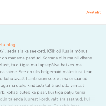
Avaleht
elu blogi
” , seda siis ka seekord. Kõik oli ilus ja mõnus
er on magama pandud. Korraga olin ma nii vihane
lust, ta oli igas mu lapsepõlve hetkes, ma
na saime. See on üks helgemaid mälestusi, tean
 kohutavalt häirib siiani see, et ma ei saanud
aga ma oleks kindlasti tahtnud olla viimast
, kohati tuleb ka pisar, kui liiga palju tema
olin ta enda juurest korduvalt ära saatnud, kui