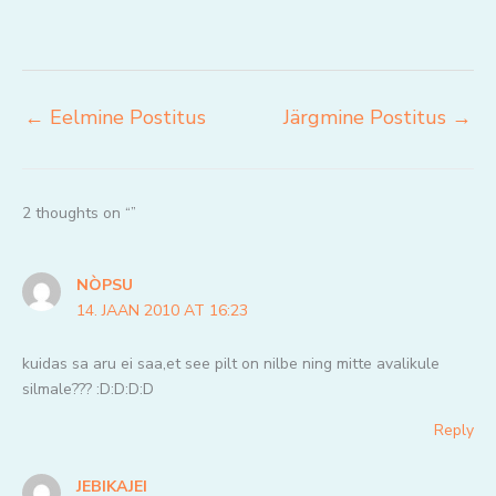
←
Eelmine Postitus
Järgmine Postitus
→
2 thoughts on “”
NÒPSU
14. JAAN 2010 AT 16:23
kuidas sa aru ei saa,et see pilt on nilbe ning mitte avalikule
silmale??? :D:D:D:D
Reply
JEBIKAJEI