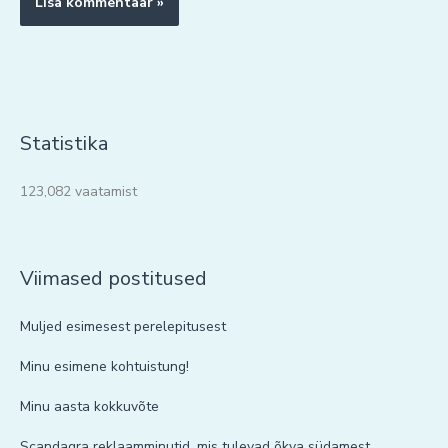
Statistika
123,082 vaatamist
Viimased postitused
Muljed esimesest perelepitusest
Minu esimene kohtuistung!
Minu aasta kokkuvõte
Scandagra reklaamminutid, mis tulevad õkva südamest.