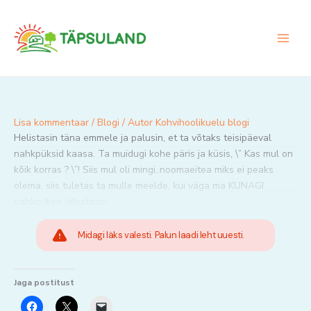
Skip
to
content
Lisa kommentaar
/
Blogi
/ Autor
Kohvihoolikuelu blogi
Helistasin täna emmele ja palusin, et ta võtaks teisipäeval
nahkpüksid kaasa. Ta muidugi kohe päris ja küsis, \” Kas mul on
kõik korras ? \”! Siis mul oli mingi..noomaeitea miks ei peaks
olema, siis tuletas ta mulle meelde, kui väga ma KUNAGI
nahkpükse jälestasin.
Midagi läks valesti. Palun laadi leht uuesti.
Jaga postitust