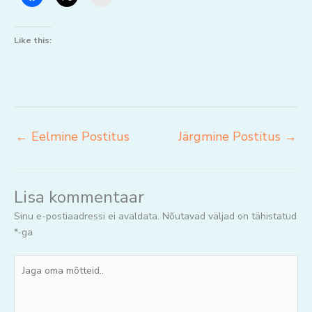
Like this:
←
Eelmine Postitus
Järgmine Postitus
→
Lisa kommentaar
Sinu e-postiaadressi ei avaldata.
Nõutavad väljad on tähistatud
*
-ga
Jaga
oma
mõtteid..