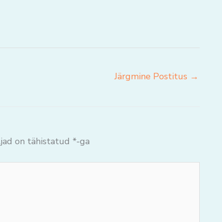
Järgmine Postitus
→
jad on tähistatud
*
-ga