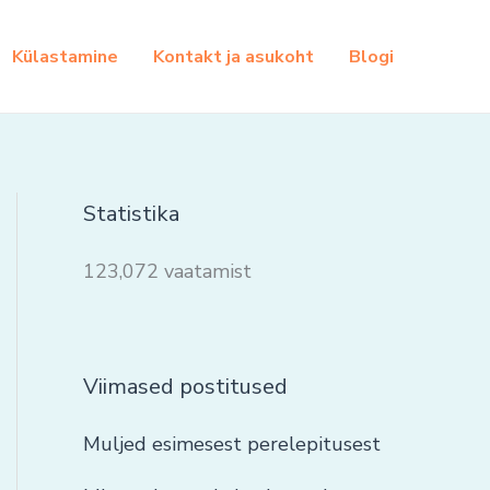
Külastamine
Kontakt ja asukoht
Blogi
Statistika
123,072 vaatamist
Viimased postitused
Muljed esimesest perelepitusest