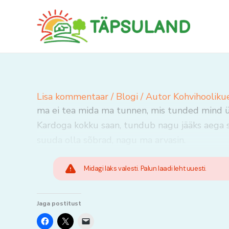
Skip
to
content
Lisa kommentaar
/
Blogi
/ Autor
Kohvihooliku
ma ei tea mida ma tunnen, mis tunded mind ül
Kardoga kokku saan, tundub nagu jääks aega s
suuda olla sõbrad, nagu ma arvasin.
Midagi läks valesti. Palun laadi leht uuesti.
Jaga postitust