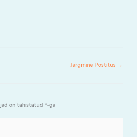
Järgmine Postitus
→
jad on tähistatud
*
-ga