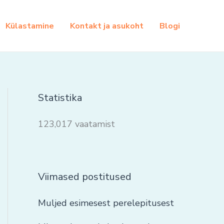
Külastamine
Kontakt ja asukoht
Blogi
Statistika
123,017 vaatamist
Viimased postitused
Muljed esimesest perelepitusest