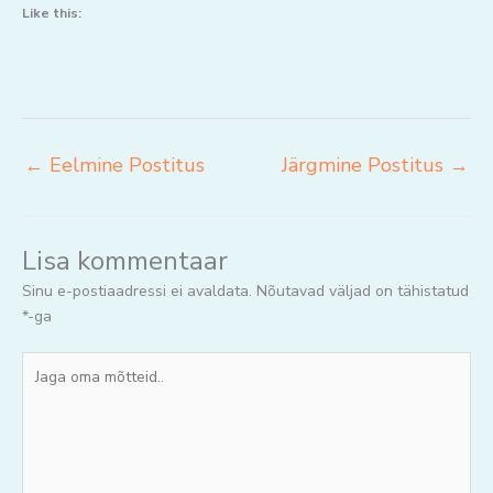
Like this:
←
Eelmine Postitus
Järgmine Postitus
→
Lisa kommentaar
Sinu e-postiaadressi ei avaldata.
Nõutavad väljad on tähistatud
*
-ga
Jaga
oma
mõtteid..