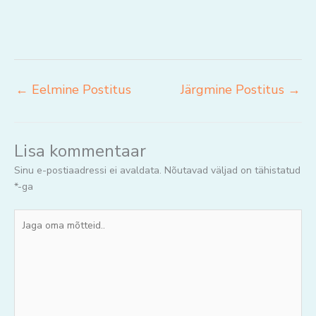
←
Eelmine Postitus
Järgmine Postitus
→
Lisa kommentaar
Sinu e-postiaadressi ei avaldata.
Nõutavad väljad on tähistatud
*
-ga
Jaga
oma
mõtteid..