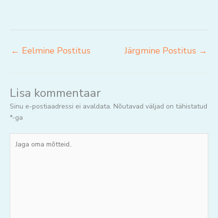
←
Eelmine Postitus
Järgmine Postitus
→
Lisa kommentaar
Sinu e-postiaadressi ei avaldata.
Nõutavad väljad on tähistatud
*
-ga
Jaga
oma
mõtteid..