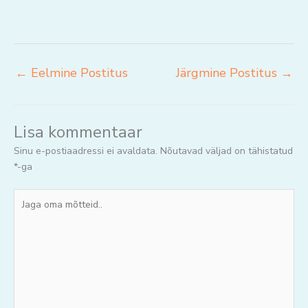
←
Eelmine Postitus
Järgmine Postitus
→
Lisa kommentaar
Sinu e-postiaadressi ei avaldata.
Nõutavad väljad on tähistatud
*
-ga
Jaga
oma
mõtteid..