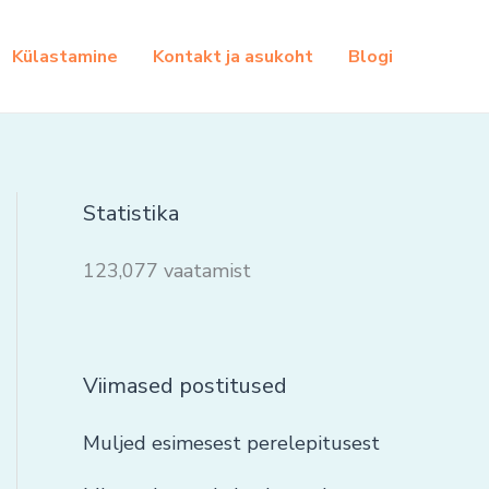
Külastamine
Kontakt ja asukoht
Blogi
Statistika
123,077 vaatamist
Viimased postitused
Muljed esimesest perelepitusest