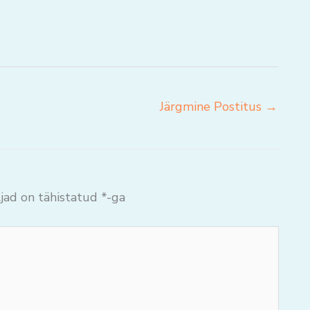
Järgmine Postitus
→
jad on tähistatud
*
-ga