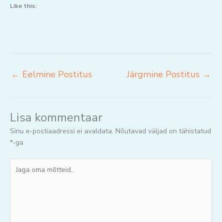
Like this:
←
Eelmine Postitus
Järgmine Postitus
→
Lisa kommentaar
Sinu e-postiaadressi ei avaldata.
Nõutavad väljad on tähistatud
*
-ga
Jaga
oma
mõtteid..