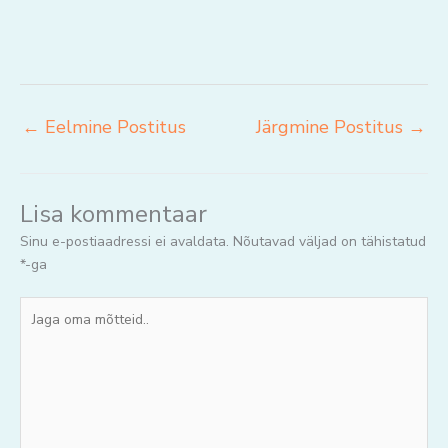
←
Eelmine Postitus
Järgmine Postitus
→
Lisa kommentaar
Sinu e-postiaadressi ei avaldata.
Nõutavad väljad on tähistatud
*
-ga
Jaga
oma
mõtteid..