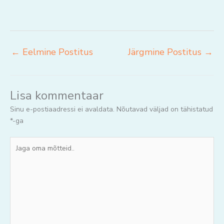
←
Eelmine Postitus
Järgmine Postitus
→
Lisa kommentaar
Sinu e-postiaadressi ei avaldata.
Nõutavad väljad on tähistatud
*
-ga
Jaga
oma
mõtteid..