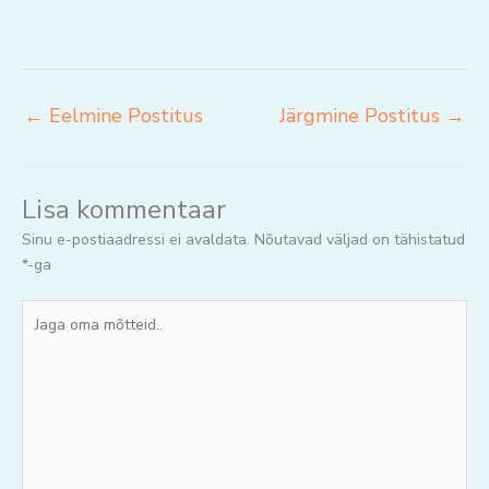
←
Eelmine Postitus
Järgmine Postitus
→
Lisa kommentaar
Sinu e-postiaadressi ei avaldata.
Nõutavad väljad on tähistatud
*
-ga
Jaga
oma
mõtteid..