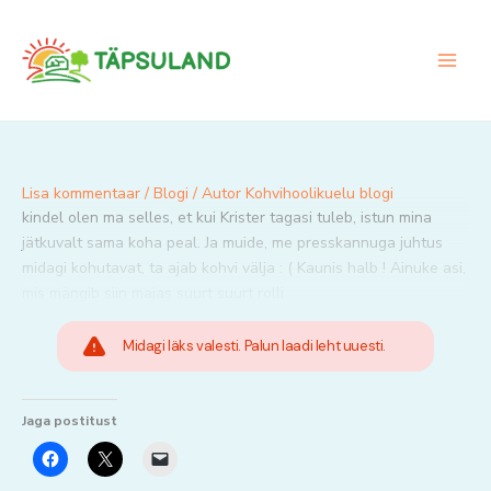
Skip
to
content
Lisa kommentaar
/
Blogi
/ Autor
Kohvihoolikuelu blogi
kindel olen ma selles, et kui Krister tagasi tuleb, istun mina
jätkuvalt sama koha peal. Ja muide, me presskannuga juhtus
midagi kohutavat, ta ajab kohvi välja : ( Kaunis halb ! Ainuke asi,
mis mängib siin majas suurt suurt rolli
Midagi läks valesti. Palun laadi leht uuesti.
Jaga postitust