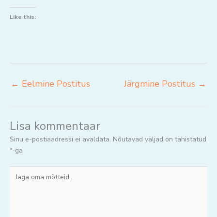
Like this:
←
Eelmine Postitus
Järgmine Postitus
→
Lisa kommentaar
Sinu e-postiaadressi ei avaldata.
Nõutavad väljad on tähistatud
*
-ga
Jaga
oma
mõtteid..