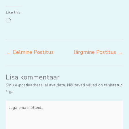
Like this:
Loading…
←
Eelmine Postitus
Järgmine Postitus
→
Lisa kommentaar
Sinu e-postiaadressi ei avaldata.
Nõutavad väljad on tähistatud
*
-ga
Jaga
oma
mõtteid..