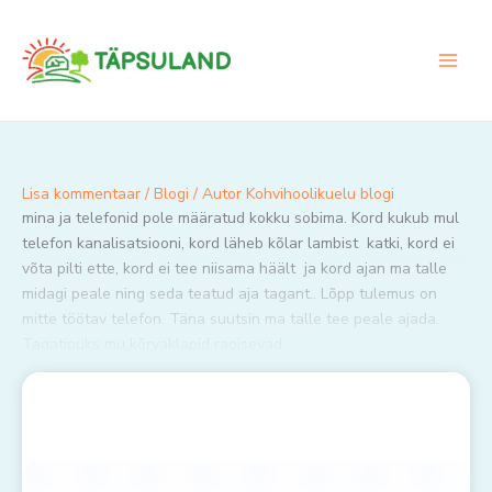
Skip
to
content
Lisa kommentaar
/
Blogi
/ Autor
Kohvihoolikuelu blogi
mina ja telefonid pole määratud kokku sobima. Kord kukub mul
telefon kanalisatsiooni, kord läheb kõlar lambist katki, kord ei
võta pilti ette, kord ei tee niisama häält ja kord ajan ma talle
midagi peale ning seda teatud aja tagant.. Lõpp tulemus on
mitte töötav telefon. Täna suutsin ma talle tee peale ajada.
Tagatipuks mu kõrvaklapid ragisevad.