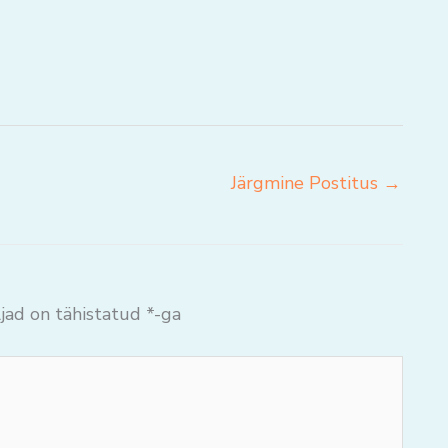
Järgmine Postitus
→
jad on tähistatud
*
-ga