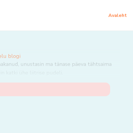
Avaleht
elu blogi
 hakanud, unustasin ma tänase päeva tähtsaima
n katki ühe liitrise pudeli.