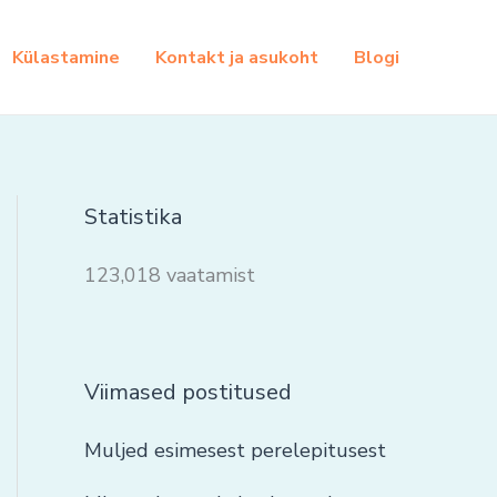
Külastamine
Kontakt ja asukoht
Blogi
Statistika
123,018 vaatamist
Viimased postitused
Muljed esimesest perelepitusest