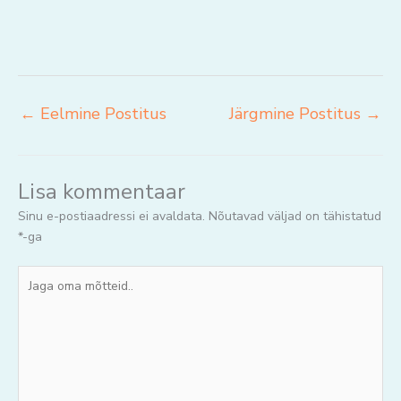
←
Eelmine Postitus
Järgmine Postitus
→
Lisa kommentaar
Sinu e-postiaadressi ei avaldata.
Nõutavad väljad on tähistatud
*
-ga
Jaga
oma
mõtteid..