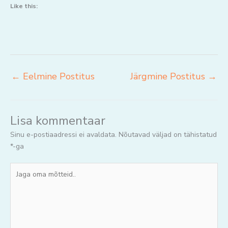
Like this:
←
Eelmine Postitus
Järgmine Postitus
→
Lisa kommentaar
Sinu e-postiaadressi ei avaldata.
Nõutavad väljad on tähistatud
*
-ga
Jaga
oma
mõtteid..