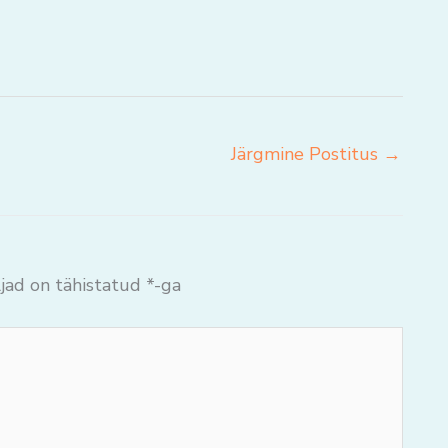
Järgmine Postitus
→
jad on tähistatud
*
-ga