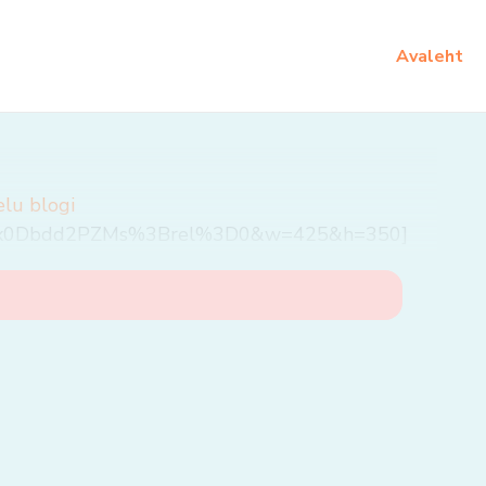
Avaleht
elu blogi
?v=x0Dbdd2PZMs%3Brel%3D0&w=425&h=350]