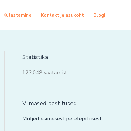
Külastamine
Kontakt ja asukoht
Blogi
Statistika
123,048 vaatamist
Viimased postitused
Muljed esimesest perelepitusest