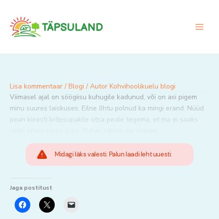
Skip
to
content
Lisa kommentaar
/
Blogi
/ Autor
Kohvihoolikuelu blogi
Viimasel ajal on söögiisu kuhugile kadunud, või on asi pigem
minu suures laiskuses. Eilne õhtu polnud ka mingi erand. Nüüd
pean kiiresti krõpsupakile otsa peale tegema, et ma ei saaks
seda enam edasi süüa. Puhas rämps,ma räägin!
Midagi läks valesti. Palun laadi leht uuesti.
Jaga postitust