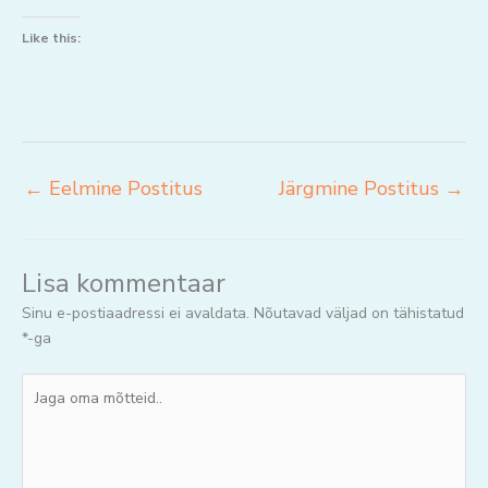
Like this:
←
Eelmine Postitus
Järgmine Postitus
→
Lisa kommentaar
Sinu e-postiaadressi ei avaldata.
Nõutavad väljad on tähistatud
*
-ga
Jaga
oma
mõtteid..