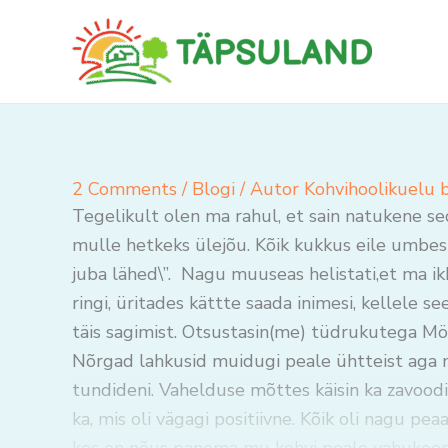
Skip
to
content
2 Comments
/
Blogi
/ Autor
Kohvihoolikuelu 
Tegelikult olen ma rahul, et sain natukene sed
mulle hetkeks ülejõu. Kõik kukkus eile umbes 
juba lähed\”. Nagu muuseas helistati,et ma ikk
ringi, üritades kättte saada inimesi, kellele see
täis sagimist. Otsustasin(me) tüdrukutega Mö
Nõrgad lahkusid muidugi peale ühtteist aga m
tundideni. Vahelduse mõttes käisin ka zavoodis
ka, mis oli vägagi positiivne. Kõik oli nagu peaa