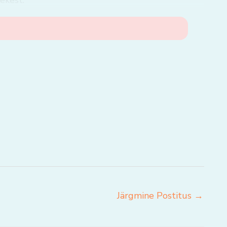
ekest.
Järgmine Postitus
→