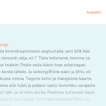
Avaleht
blogi
a kiirendusprotsessi aeglustada, sest kõik käis
niimoodi välja, et \” Täna helistame, homme sa
a teaksin. Peale seda käisin toas edasitagasi
 korda läheks. Ja leidsingi!Eilne päev ja õhtu oli
kusse minna. Tegime kohvi ja mängisime kaarte.
ina olin tubli ja pidasin vastu hommiku varajaste
t läbi ja nii mitu korda. Pealinna tuttavaid nägin
egu,et tore lausa. Tervitaks siinkohal Sille-Liisi,