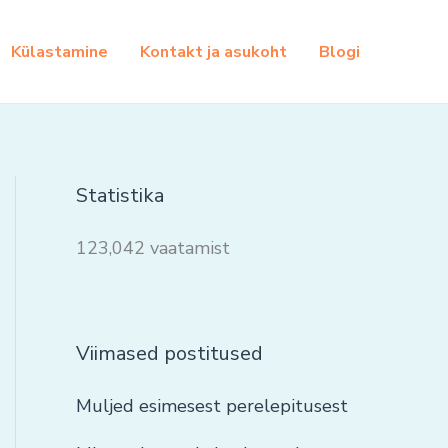
Külastamine
Kontakt ja asukoht
Blogi
Statistika
123,042 vaatamist
Viimased postitused
Muljed esimesest perelepitusest