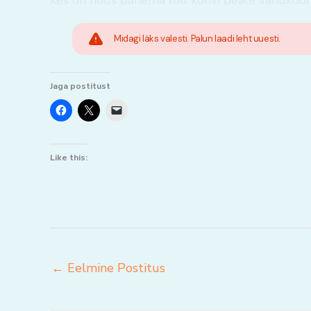
kes on nõus panema mu kohvi peale vahukoor
Midagi läks valesti. Palun laadi leht uuesti.
Jaga postitust
Like this:
←
Eelmine Postitus