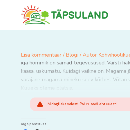
Skip
to
content
Lisa kommentaar
/
Blogi
/ Autor
Kohvihooliku
iga hommik on samad tegevusused. Varsti ha
kaasa, uskumatu. Kuidagi vaikne on. Magama j
varajane magama mineku soov kõrbes. Võtan vee
Kuueks oleme platsis.
Midagi läks valesti. Palun laadi leht uuesti.
Jaga postitust