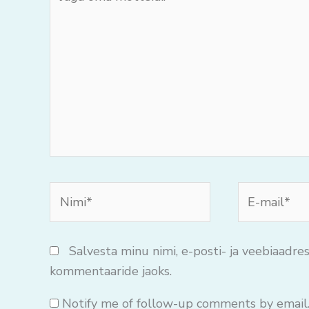
oma
mõtteid..
Nimi*
E-
mail*
Salvesta minu nimi, e-posti- ja veebiaadres
kommentaaride jaoks.
Notify me of follow-up comments by email