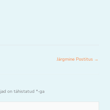
Järgmine Postitus
→
jad on tähistatud
*
-ga