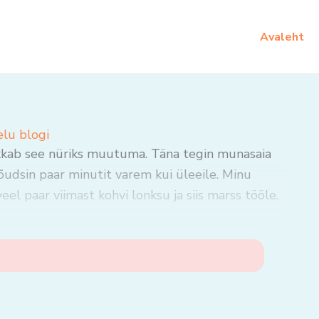
Avaleht
elu blogi
kkab see nüriks muutuma. Täna tegin munasaia
õudsin paar minutit varem kui üleeile. Minu
l paar viimast kohvi lonksu ja siis marss tööle.