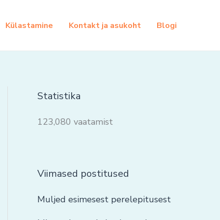
Külastamine
Kontakt ja asukoht
Blogi
Statistika
123,080 vaatamist
Viimased postitused
Muljed esimesest perelepitusest