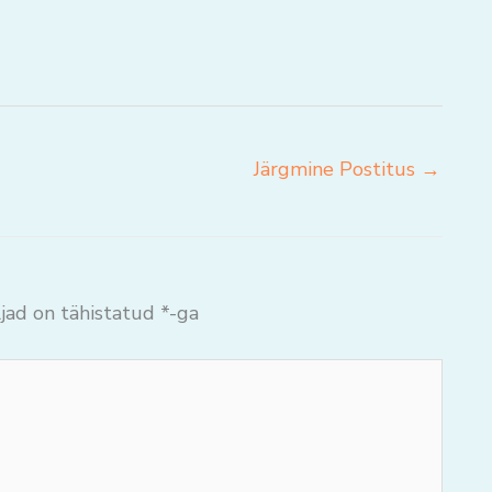
Järgmine Postitus
→
jad on tähistatud
*
-ga