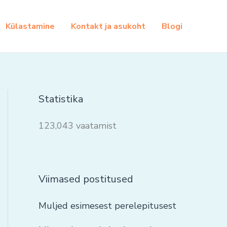
Külastamine
Kontakt ja asukoht
Blogi
Statistika
123,043 vaatamist
Viimased postitused
Muljed esimesest perelepitusest