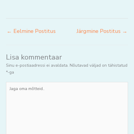
←
Eelmine Postitus
Järgmine Postitus
→
Lisa kommentaar
Sinu e-postiaadressi ei avaldata.
Nõutavad väljad on tähistatud
*
-ga
Jaga
oma
mõtteid..