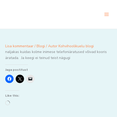
Skip
to
content
Lisa kommentaar
/
Blogi
/ Autor
Kohvihoolikuelu blogi
naljakas kuidas kolme inimese telefoniäratused võivad kooris
äratada. Ja keegi ei teinud teist nägugi
Jaga postitust
Like this:
Loading…