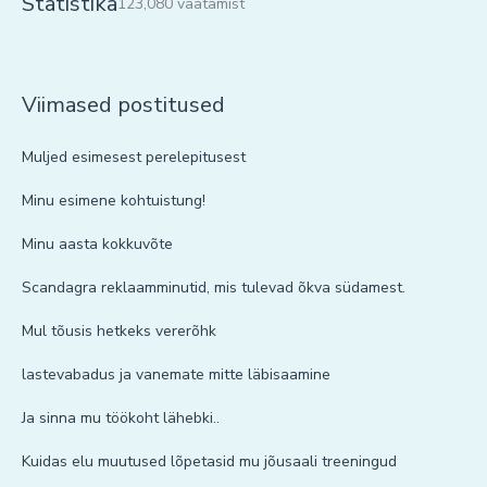
Statistika
123,080 vaatamist
Viimased postitused
Muljed esimesest perelepitusest
Minu esimene kohtuistung!
Minu aasta kokkuvõte
Scandagra reklaamminutid, mis tulevad õkva südamest.
Mul tõusis hetkeks vererõhk
lastevabadus ja vanemate mitte läbisaamine
Ja sinna mu töökoht lähebki..
Kuidas elu muutused lõpetasid mu jõusaali treeningud