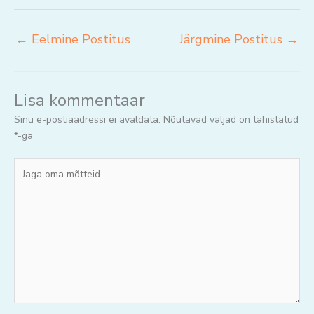
←
Eelmine Postitus
Järgmine Postitus
→
Lisa kommentaar
Sinu e-postiaadressi ei avaldata.
Nõutavad väljad on tähistatud
*
-ga
Jaga
oma
mõtteid..