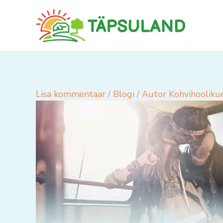
Skip
to
content
Lisa kommentaar
/
Blogi
/ Autor
Kohvihooliku