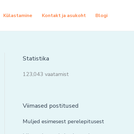
Külastamine
Kontakt ja asukoht
Blogi
Statistika
123,043 vaatamist
Viimased postitused
Muljed esimesest perelepitusest