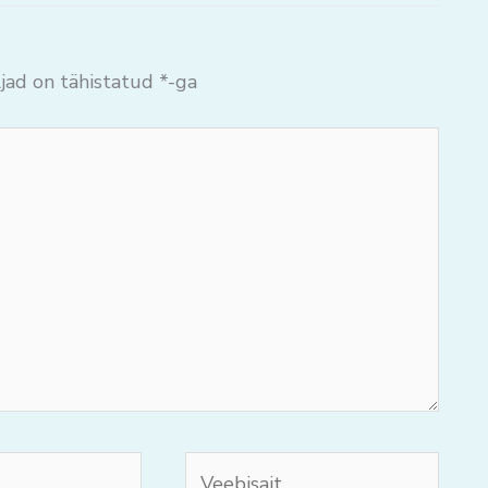
jad on tähistatud
*
-ga
Veebisait