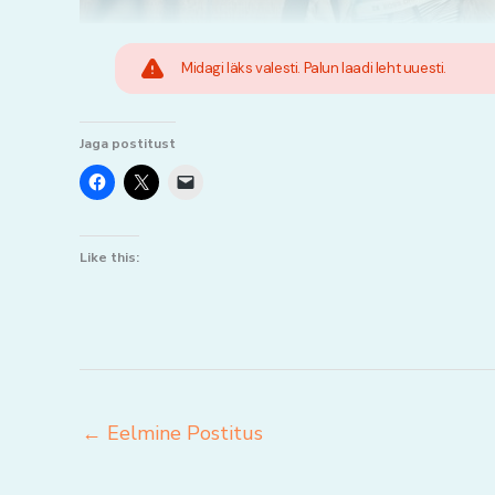
Midagi läks valesti. Palun laadi leht uuesti.
Jaga postitust
Like this:
←
Eelmine Postitus