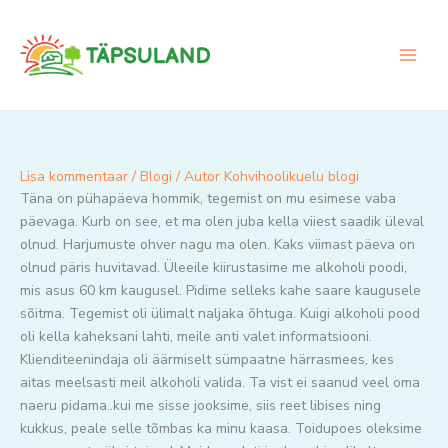
Skip
to
content
Lisa kommentaar
/
Blogi
/ Autor
Kohvihoolikuelu blogi
Täna on pühapäeva hommik, tegemist on mu esimese vaba
päevaga. Kurb on see, et ma olen juba kella viiest saadik üleval
olnud. Harjumuste ohver nagu ma olen. Kaks viimast päeva on
olnud päris huvitavad. Üleeile kiirustasime me alkoholi poodi,
mis asus 60 km kaugusel. Pidime selleks kahe saare kaugusele
sõitma. Tegemist oli ülimalt naljaka õhtuga. Kuigi alkoholi pood
oli kella kaheksani lahti, meile anti valet informatsiooni.
Klienditeenindaja oli äärmiselt sümpaatne härrasmees, kes
aitas meelsasti meil alkoholi valida. Ta vist ei saanud veel oma
naeru pidama..kui me sisse jooksime, siis reet libises ning
kukkus, peale selle tõmbas ka minu kaasa. Toidupoes oleksime