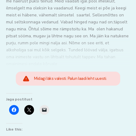
me naerust püksi teinud. Meid vaadati igal pool imelikult,
ilmselgelt ma oleksin ka vaadanud. Keegi meist ei põe ja keegi
meist ei häbene, vähemalt siinsetel saartel. Sellesmõttes on
mul seltskonnaga vedanud. Vabad hinged nagu nad on,täpselt
nagu mina. Õhtul sõime me rämpstoitu ka. Ma olen hakanud
pitsat sööma, mugav ja lihtne nagu see on. Ma jäin ka natukene
purju, rumm pole mingi nalja asi. Nõme on see eriti, et
alkoholiga sai mul kõik selgeks. Tunded löövad välja, igatsus
oma inimeste vastu on lihtsalt tohutult tappev. Ma tahan
omainimesi endale kõrvale
Midagi läks valesti. Palun laadi leht uuesti.
Jaga postitust
Like this: