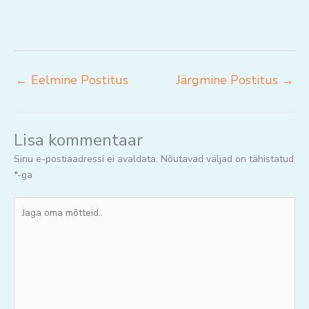
←
Eelmine Postitus
Järgmine Postitus
→
Lisa kommentaar
Sinu e-postiaadressi ei avaldata.
Nõutavad väljad on tähistatud
*
-ga
Jaga
oma
mõtteid..