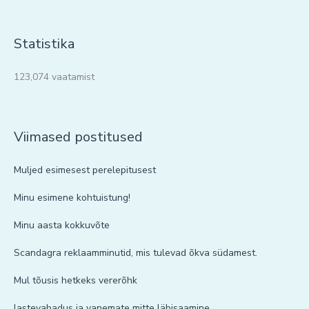
Statistika
123,074 vaatamist
Viimased postitused
Muljed esimesest perelepitusest
Minu esimene kohtuistung!
Minu aasta kokkuvõte
Scandagra reklaamminutid, mis tulevad õkva südamest.
Mul tõusis hetkeks vererõhk
lastevabadus ja vanemate mitte läbisaamine