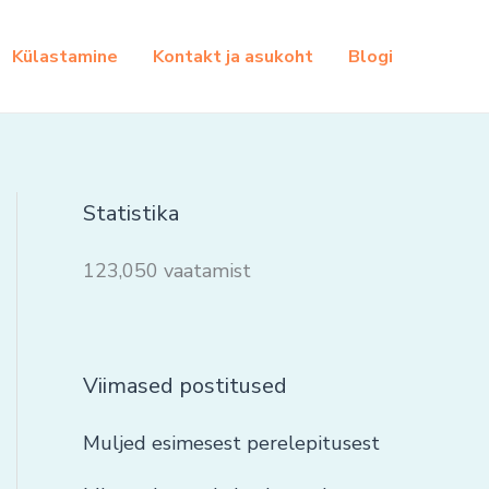
Külastamine
Kontakt ja asukoht
Blogi
Statistika
123,050 vaatamist
Viimased postitused
Muljed esimesest perelepitusest