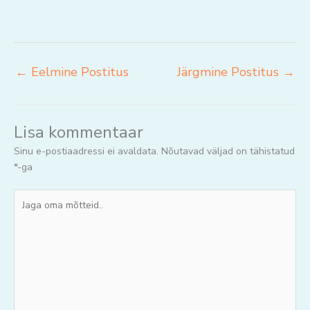
←
Eelmine Postitus
Järgmine Postitus
→
Lisa kommentaar
Sinu e-postiaadressi ei avaldata.
Nõutavad väljad on tähistatud
*
-ga
Jaga
oma
mõtteid..