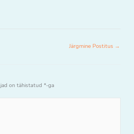
Järgmine Postitus
→
jad on tähistatud
*
-ga