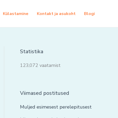
Külastamine
Kontakt ja asukoht
Blogi
Statistika
123,072 vaatamist
Viimased postitused
Muljed esimesest perelepitusest