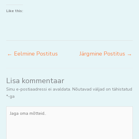
Like this:
←
Eelmine Postitus
Järgmine Postitus
→
Lisa kommentaar
Sinu e-postiaadressi ei avaldata.
Nõutavad väljad on tähistatud
*
-ga
Jaga
oma
mõtteid..