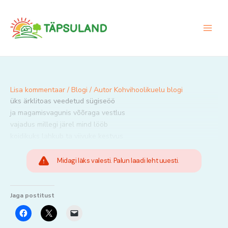
Skip
to
content
Lisa kommentaar
/
Blogi
/ Autor
Kohvihoolikuelu blogi
üks ärklitoas veedetud sügiseöö
ja magamisvagunis võõraga vestlus
vajadus millegi järel mind lööb
koidikuks lahkub ta viivuke kestvus
Midagi läks valesti. Palun laadi leht uuesti.
Jaga postitust