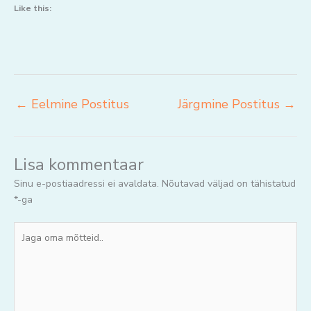
Like this:
←
Eelmine Postitus
Järgmine Postitus
→
Lisa kommentaar
Sinu e-postiaadressi ei avaldata.
Nõutavad väljad on tähistatud
*
-ga
Jaga
oma
mõtteid..