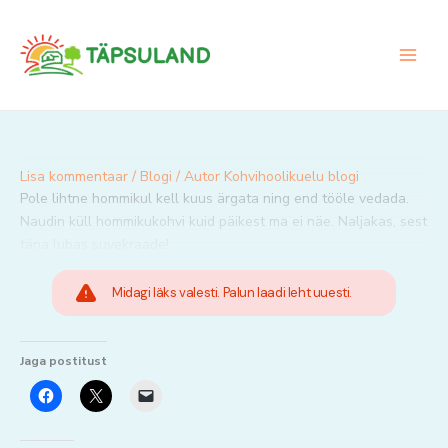
Skip
to
content
Lisa kommentaar
/
Blogi
/ Autor
Kohvihoolikuelu blogi
Pole lihtne hommikul kell kuus ärgata ning end tööle vedada.
Naudin küll hommikukohvi kuid päikest ma ei näe. Naljakas, sest
täna lubas suvekraade!
Midagi läks valesti. Palun laadi leht uuesti.
Jaga postitust