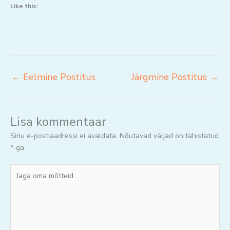
Like this:
←
Eelmine Postitus
Järgmine Postitus
→
Lisa kommentaar
Sinu e-postiaadressi ei avaldata.
Nõutavad väljad on tähistatud
*
-ga
Jaga
oma
mõtteid..