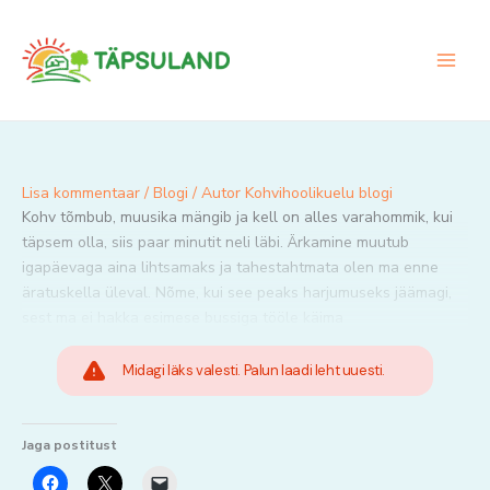
Skip
to
content
Lisa kommentaar
/
Blogi
/ Autor
Kohvihoolikuelu blogi
Kohv tõmbub, muusika mängib ja kell on alles varahommik, kui
täpsem olla, siis paar minutit neli läbi. Ärkamine muutub
igapäevaga aina lihtsamaks ja tahestahtmata olen ma enne
äratuskella üleval. Nõme, kui see peaks harjumuseks jäämagi,
sest ma ei hakka esimese bussiga tööle käima
Midagi läks valesti. Palun laadi leht uuesti.
Jaga postitust