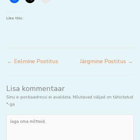
Like this:
←
Eelmine Postitus
Järgmine Postitus
→
Lisa kommentaar
Sinu e-postiaadressi ei avaldata.
Nõutavad väljad on tähistatud
*
-ga
Jaga
oma
mõtteid..