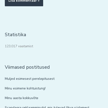
Statistika
123,017 vaatamist
Viimased postitused
Muljed esimesest perelepitusest
Minu esimene kohtuistung!
Minu aasta kokkuvõte
Scandagra reklaamminutid, mis tulevad õkva südamest.