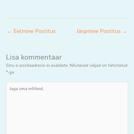
←
Eelmine Postitus
Järgmine Postitus
→
Lisa kommentaar
Sinu e-postiaadressi ei avaldata.
Nõutavad väljad on tähistatud
*
-ga
Jaga
oma
mõtteid..