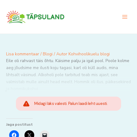
Skip
to
content
Lisa kommentaar
/
Blogi
/ Autor
Kohvihoolikuelu blogi
Eile oli rahvast täis õhtu. Käisime palju ja igal pool. Poole kolme
aeg jõudsime me ilusti koju tagasi, karl oli küll audis, mina
lihtsalt väsinud. Alkoholi pole tarbitud teab mis ajast, see
valmistab mulle ainult head meelt. Hommik oli ilus, päikesekiired
ja hommikukohvi.
Midagi läks valesti. Palun laadi leht uuesti.
Jaga postitust