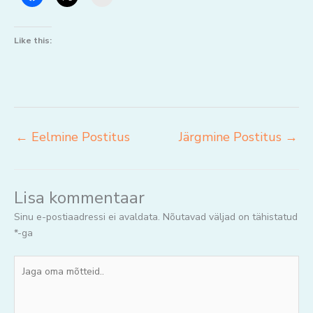
Like this:
←
Eelmine Postitus
Järgmine Postitus
→
Lisa kommentaar
Sinu e-postiaadressi ei avaldata.
Nõutavad väljad on tähistatud
*
-ga
Jaga
oma
mõtteid..