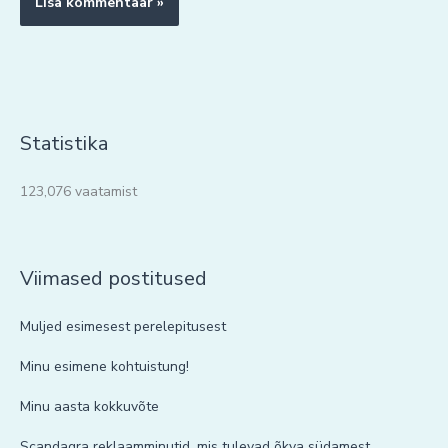
Statistika
123,076 vaatamist
Viimased postitused
Muljed esimesest perelepitusest
Minu esimene kohtuistung!
Minu aasta kokkuvõte
Scandagra reklaamminutid, mis tulevad õkva südamest.