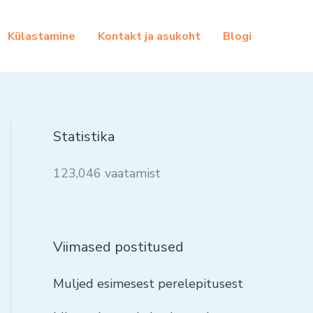
Külastamine
Kontakt ja asukoht
Blogi
Statistika
123,046 vaatamist
Viimased postitused
Muljed esimesest perelepitusest