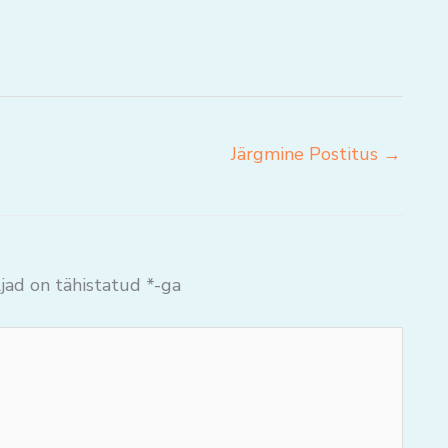
Järgmine Postitus
→
jad on tähistatud
*
-ga