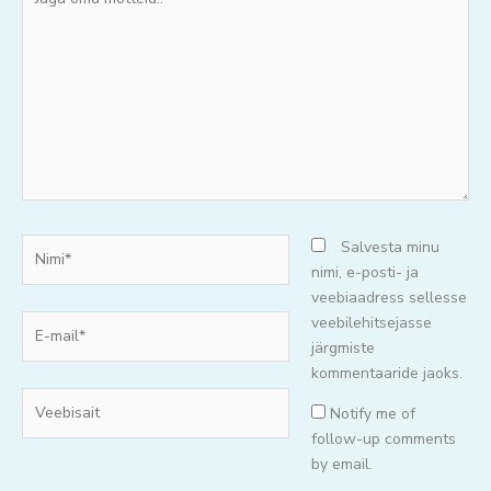
oma
mõtteid..
Nimi*
Salvesta minu
nimi, e-posti- ja
veebiaadress sellesse
E-
veebilehitsejasse
mail*
järgmiste
kommentaaride jaoks.
Veebisait
Notify me of
follow-up comments
by email.