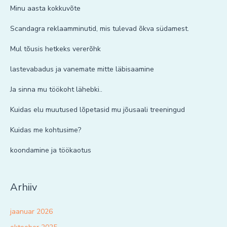
Minu aasta kokkuvõte
Scandagra reklaamminutid, mis tulevad õkva südamest.
Mul tõusis hetkeks vererõhk
lastevabadus ja vanemate mitte läbisaamine
Ja sinna mu töökoht lähebki..
Kuidas elu muutused lõpetasid mu jõusaali treeningud
Kuidas me kohtusime?
koondamine ja töökaotus
Arhiiv
jaanuar 2026