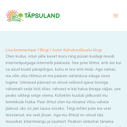
Skip
to
content
Lisa kommentaar
/
Blogi
/ Autor
Kohvihoolikuelu blogi
Olen kodus, istun jälle keset muru ning püüan kuidagi moodi
internetipulgaga internetti pääseda. See pole lihtne, eriti siis kui
sa asud kuskil pärapõrgus, kuhu ei levi eriti miski. Aga samas,
ma võin olla rõõmus,et ma pääsen vahelduva eduga sisse
logima. Viimased päevad on olnud sellised igava tooniga,
vähemalt seda tööl olles, rahvast ei käi halva ilmaga väljas, see
peaks siililegi selge olema. Kollektiiv kuulub jätkuvalt mu
lemmikute hulka. Paar õhtut olen ka niisama Võsu vahele
jäänud, üks öö jäin lausa ööseks. Telgi mõtet pole ma veel
teostanud, ma veel jõuan. Aga mu õhtud on olnud täis
muusikat, kitarrimängu ja laulmist. Peaksin siinkohal tänama