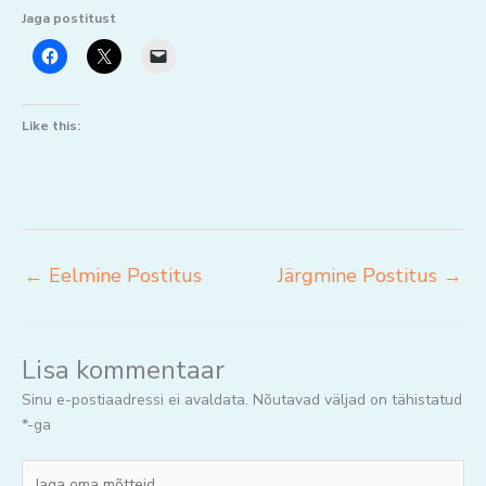
Jaga postitust
Like this:
←
Eelmine Postitus
Järgmine Postitus
→
Lisa kommentaar
Sinu e-postiaadressi ei avaldata.
Nõutavad väljad on tähistatud
*
-ga
Jaga