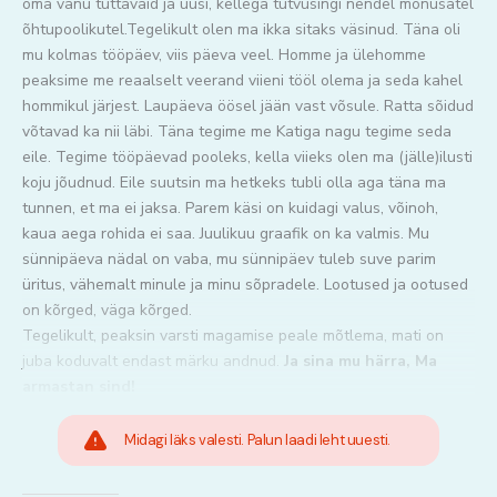
oma vanu tuttavaid ja uusi, kellega tutvusingi nendel mõnusatel
õhtupoolikutel.Tegelikult olen ma ikka sitaks väsinud. Täna oli
mu kolmas tööpäev, viis päeva veel. Homme ja ülehomme
peaksime me reaalselt veerand viieni tööl olema ja seda kahel
hommikul järjest. Laupäeva öösel jään vast võsule. Ratta sõidud
võtavad ka nii läbi. Täna tegime me Katiga nagu tegime seda
eile. Tegime tööpäevad pooleks, kella viieks olen ma (jälle)ilusti
koju jõudnud. Eile suutsin ma hetkeks tubli olla aga täna ma
tunnen, et ma ei jaksa. Parem käsi on kuidagi valus, võinoh,
kaua aega rohida ei saa. Juulikuu graafik on ka valmis. Mu
sünnipäeva nädal on vaba, mu sünnipäev tuleb suve parim
üritus, vähemalt minule ja minu sõpradele. Lootused ja ootused
on kõrged, väga kõrged.
Tegelikult, peaksin varsti magamise peale mõtlema, mati on
juba koduvalt endast märku andnud.
Ja sina mu härra, Ma
armastan sind!
Midagi läks valesti. Palun laadi leht uuesti.