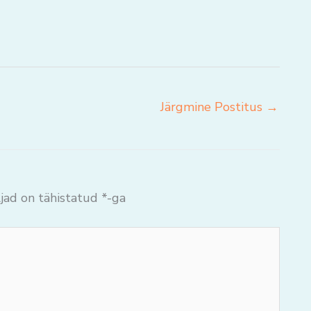
Järgmine Postitus
→
jad on tähistatud
*
-ga