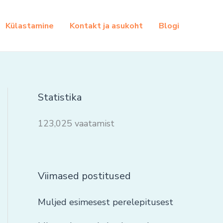
Külastamine
Kontakt ja asukoht
Blogi
Statistika
123,025 vaatamist
Viimased postitused
Muljed esimesest perelepitusest