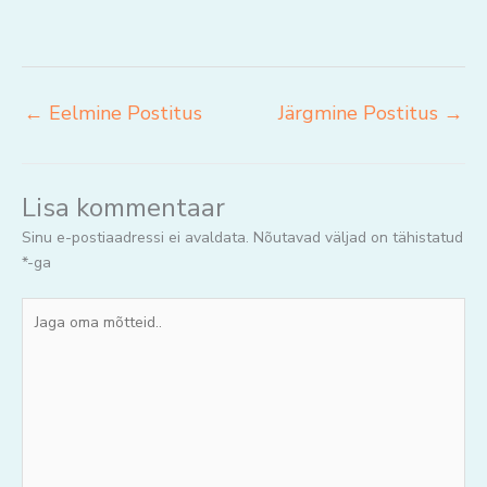
←
Eelmine Postitus
Järgmine Postitus
→
Lisa kommentaar
Sinu e-postiaadressi ei avaldata.
Nõutavad väljad on tähistatud
*
-ga
Jaga
oma
mõtteid..