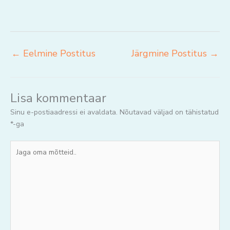
←
Eelmine Postitus
Järgmine Postitus
→
Lisa kommentaar
Sinu e-postiaadressi ei avaldata.
Nõutavad väljad on tähistatud
*
-ga
Jaga
oma
mõtteid..