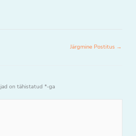
Järgmine Postitus
→
jad on tähistatud
*
-ga