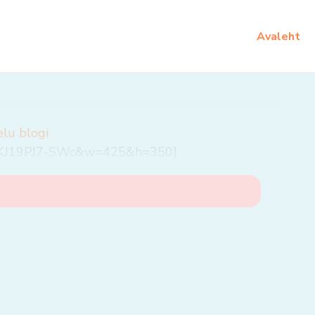
Avaleht
elu blogi
v=KJ19PJ7-SWc&w=425&h=350]