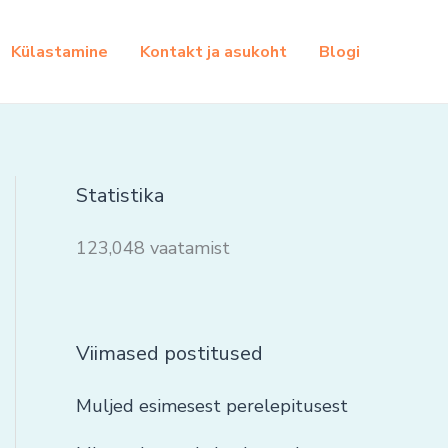
Külastamine
Kontakt ja asukoht
Blogi
Statistika
123,048 vaatamist
Viimased postitused
Muljed esimesest perelepitusest