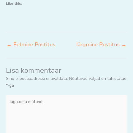
Like this:
←
Eelmine Postitus
Järgmine Postitus
→
Lisa kommentaar
Sinu e-postiaadressi ei avaldata.
Nõutavad väljad on tähistatud
*
-ga
Jaga
oma
mõtteid..