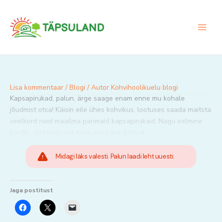
Skip
to
content
Lisa kommentaar
/
Blogi
/ Autor
Kohvihoolikuelu blogi
Kapsapirukad, palun, ärge saage enam enne mu kohale
jõudmist otsa! Käisin eile ühes kohvikus, lootuses saada maitsta
veelkord neid maailma parimaid kapsapirukaid. Nagu eelmine
kordki- oli keegi nad enne mind ära õginud.
Midagi läks valesti. Palun laadi leht uuesti.
Jaga postitust