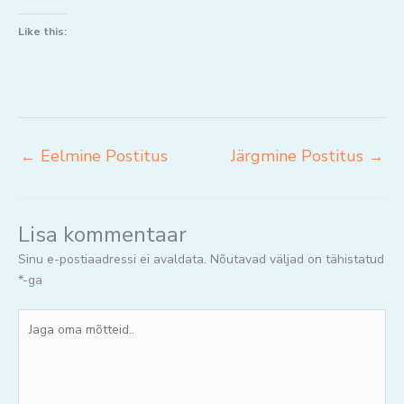
Like this:
←
Eelmine Postitus
Järgmine Postitus
→
Lisa kommentaar
Sinu e-postiaadressi ei avaldata.
Nõutavad väljad on tähistatud
*
-ga
Jaga
oma
mõtteid..